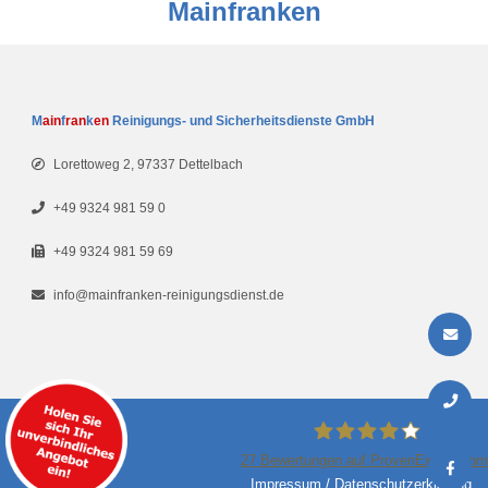
Mainfranken
M
ain
f
ran
k
en
Reinigungs- und Sicherheitsdienste GmbH
Lorettoweg 2, 97337 Dettelbach
+49 9324 981 59 0
+49 9324 981 59 69
info
@
mainfranken-reinigungsdienst.de
27
Bewertungen auf ProvenExpert.com
Impressum
/
Datenschutzerklärung