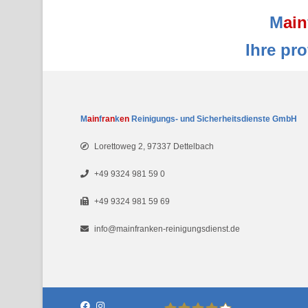
M
ain
Ihre pr
M
ain
f
ran
k
en
Reinigungs- und Sicherheitsdienste GmbH
Lorettoweg 2, 97337 Dettelbach
+49 9324 981 59 0
+49 9324 981 59 69
info
@
mainfranken-reinigungsdienst.de